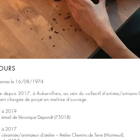
OURS
annes le 16/08/1974
e depuis 2017, à Aubervilliers, au sein du collectif d’artistes/artisan
nt chargée de projet en maîtrise d’ouvrage.
7 à 2019
n émail de Véronique Depondt (75018)
 à 2017
 céramiste/animateur d’atelier – Atelier Chemins de Terre (Montreuil),