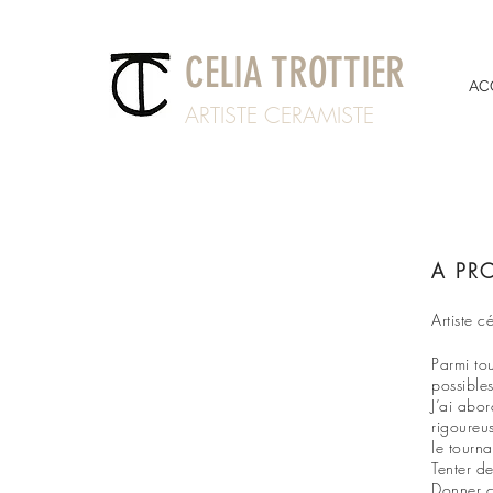
CELIA TROTTIER
AC
ARTISTE CERAMISTE
A PR
Artiste c
Parmi to
possibles
J’ai abor
rigoureus
le tourn
Tenter de
Donner c