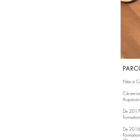
PARC
Née à C
Céramist
Auparava
De 201
Formatio
De 2016
Formation