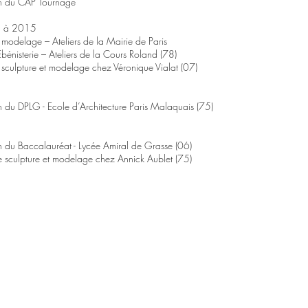
n du CAP Tournage
 à 2015
modelage – Ateliers de la Mairie de Paris
bénisterie – Ateliers de la Cours Roland (78)
sculpture et modelage chez Véronique Vialat (07)
 du DPLG - Ecole d’Architecture Paris Malaquais (75)
 du Baccalauréat - Lycée Amiral de Grasse (06)
 sculpture et modelage chez Annick Aublet (75)