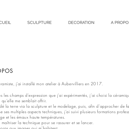
CUEIL
SCULPTURE
DECORATION
A PROPO
OPOS
éramiste, j’ai installé mon atelier à Aubervilliers en 2017.
us les champs d’expression que j’ai expérimentés, j’ai choisi la céramiq
 qu’elle me semblait offrir.
dé la terre via la sculpture et le modelage, puis, afin d’approcher de f
e ses multiples aspects techniques, j’ai suivi plusieurs formations profes
age et les émaux haute températures.
 maîtriser la technique pour se rassurer et se lancer.
orps aux images qui m’habitent.