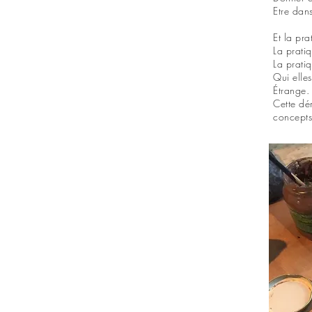
Etre dan
Et la pr
La prati
La prati
Qui elle
Étrange.
Cette dé
concepts,