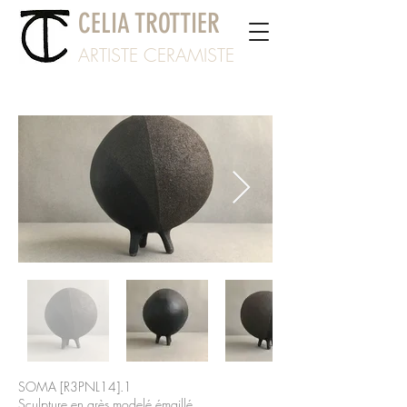
CELIA TROTTIER
ARTISTE CERAMISTE
SOMA [R3PNL14].1
Sculpture en grès modelé émaill
é